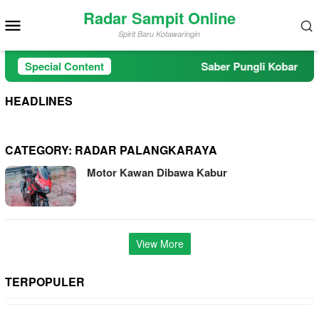
Skip
Radar Sampit Online
Mobile
to
Spirit Baru Kotawaringin
Menu
content
Special Content
Saber Pungli Kobar Dapa
HEADLINES
CATEGORY:
RADAR PALANGKARAYA
Motor Kawan Dibawa Kabur
View More
TERPOPULER