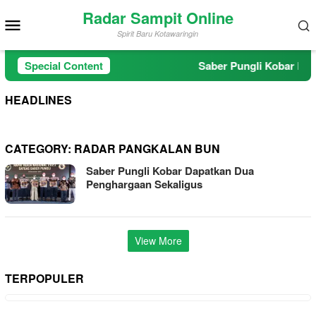
Skip
Radar Sampit Online
Mobile
to
Spirit Baru Kotawaringin
Menu
content
Special Content
Saber Pungli Kobar Dapa
HEADLINES
CATEGORY:
RADAR PANGKALAN BUN
Saber Pungli Kobar Dapatkan Dua
Penghargaan Sekaligus
View More
TERPOPULER